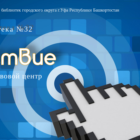
библиотек городского округа г.Уфа Республики Башкортостан
тека №32
вовой центр