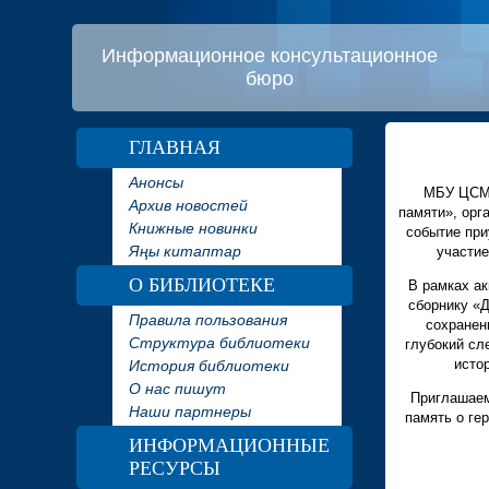
Информационное консультационное
бюро
ГЛАВНАЯ
Анонсы
МБУ ЦСМБ
Архив новостей
памяти», ор
Книжные новинки
событие при
Яңы китаптар
участие
О БИБЛИОТЕКЕ
В рамках а
сборнику «Д
Правила пользования
сохранен
Структура библиотеки
глубокий сл
исто
История библиотеки
О нас пишут
Приглашаем
Наши партнеры
память о ге
ИНФОРМАЦИОННЫЕ
РЕСУРСЫ