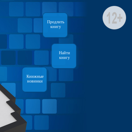
Продлить
книгу
Найти
книгу
Книжные
новинки