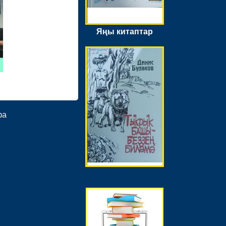
Яңы китаптар
фа