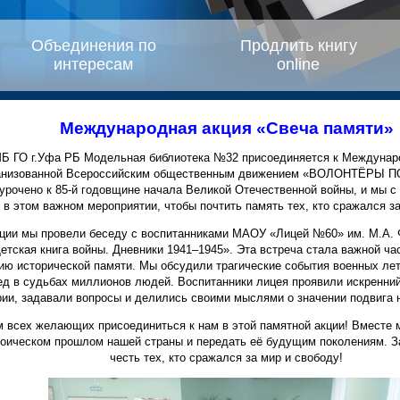
Объединения по
Продлить книгу
интересам
online
Международная акция «Свеча памяти»
 ГО г.Уфа РБ Модельная библиотека №32 присоединяется к Междунаро
ганизованной Всероссийским общественным движением «ВОЛОНТЁРЫ П
урочено к 85-й годовщине начала Великой Отечественной войны, и мы 
 в этом важном мероприятии, чтобы почтить память тех, кто сражался з
кции мы провели беседу с воспитанниками МАОУ «Лицей №60» им. М.А.
етская книга войны. Дневники 1941–1945». Эта встреча стала важной ч
ию исторической памяти. Мы обсудили трагические события военных лет
ед в судьбах миллионов людей. Воспитанники лицея проявили искренний
рии, задавали вопросы и делились своими мыслями о значении подвига 
 всех желающих присоединиться к нам в этой памятной акции! Вместе
роическом прошлом нашей страны и передать её будущим поколениям. З
честь тех, кто сражался за мир и свободу!