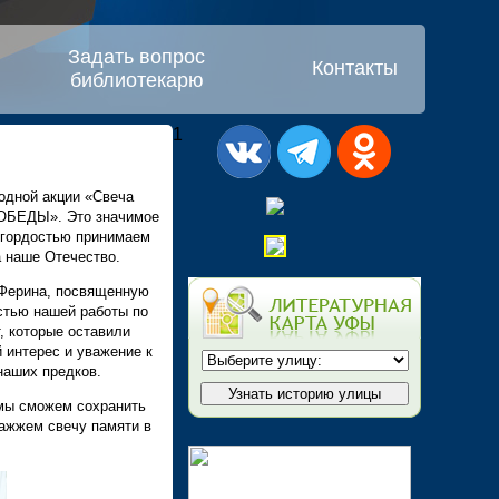
Задать вопрос
Контакты
библиотекарю
1
дной акции «Свеча
ОБЕДЫ». Это значимое
с гордостью принимаем
а наше Отечество.
 Ферина, посвященную
астью нашей работы по
, которые оставили
 интерес и уважение к
наших предков.
 мы сможем сохранить
ажжем свечу памяти в