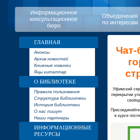
Информационное
Объединения
консультационное
по интересам
бюро
ГЛАВНАЯ
Чат-
Анонсы
Архив новостей
го
Книжные новинки
ст
Яңы китаптар
О БИБЛИОТЕКЕ
Уфимский сер
Правила пользования
перекрытии ул
Структура библиотеки
свобод
История библиотеки
Присоединяйте
О нас пишут
в курсе посл
Наши партнеры
ИНФОРМАЦИОННЫЕ
РЕСУРСЫ