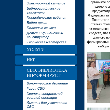
организме п
Электронный каталог
уделено а
Библиографические
предусмотр
указатели
Федерации за 
Периодические издания
Посетители
Видео архив
статьях Уго
Полезные ссылки
изготовления,
Детский финансовый
средств, что
конструктор
данного пр
Творческая мастерская
формировании 
выбора 
УСЛУГИ
ИКБ
СВО: БИБЛИОТЕКА
ИНФОРМИРУЕТ
Волонтерское движение
Герои СВО
Хроника специальной
военной операции
Льготы для участников
СВО