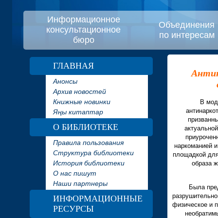
Информационное
Объединения
консультационное
по интересам
бюро
ГЛАВНАЯ
Антин
Анонсы
Архив новостей
Книжные новинки
В мод
антинарко
Яңы китаптар
призванны
О БИБЛИОТЕКЕ
актуальной
приурочен
Правила пользования
наркоманией и
Структура библиотеки
площадкой для
История библиотеки
образа ж
О нас пишут
Наши партнеры
Была пре
разрушительно
ИНФОРМАЦИОННЫЕ
физическое и п
РЕСУРСЫ
необратимы