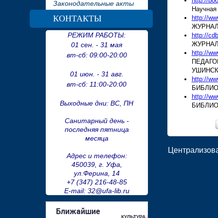
http://boo
Законодательные акты
Научная 
КОНТАКТЫ
http://ww
ЖУРНАЛ
РЕЖИМ РАБОТЫ:
http://cd
ЖУРНАЛ
01 сен. - 31 мая
http://ww
вт-сб:
09:00-20:00
ПЕДАГО
УШИНСК
01 июн. - 31 авг.
http://w
вт-сб:
11:00-20:00
БИБЛИО
http://w
Выходные дни: ВС, ПН
БИБЛИО
Санитарный день -
последняя пятница
месяца
Централизова
Адрес и телефон:
450039, г. Уфа,
ул.Ферина, 14
+7 (347) 216-48-85
E-mail: 32@ufa-lib.ru