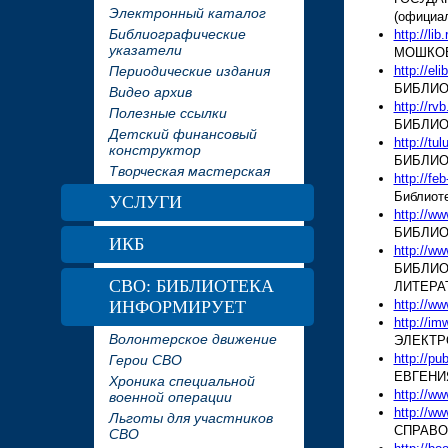
Электронный каталог
(официа
Библиографические
http://lib.
указатели
МОШКО
http://elib
Периодические издания
БИБЛИО
Видео архив
http://rvb
Полезные ссылки
БИБЛИО
Детский финансовый
http://tul
конструктор
БИБЛИО
Творческая мастерская
http://feb
Библиоте
УСЛУГИ
http://ww
БИБЛИОТ
ИКБ
http://ww
БИБЛИО
СВО: БИБЛИОТЕКА
ЛИТЕРА
http://ww
ИНФОРМИРУЕТ
http://im
Волонтерское движение
ЭЛЕКТР
http://pub
Герои СВО
ЕВГЕНИ
Хроника специальной
http://ww
военной операции
http://www
Льготы для участников
СПРАВО
СВО