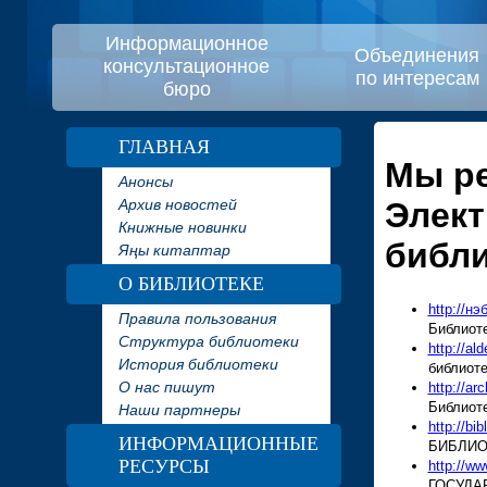
Информационное
Объединения
консультационное
по интересам
бюро
ГЛАВНАЯ
Мы р
Анонсы
Архив новостей
Элек
Книжные новинки
библи
Яңы китаптар
О БИБЛИОТЕКЕ
http://нэ
Правила пользования
Библиот
Структура библиотеки
http://ald
История библиотеки
библиоте
О нас пишут
http://ar
Библиоте
Наши партнеры
http://bib
ИНФОРМАЦИОННЫЕ
БИБЛИО
РЕСУРСЫ
http://www
ГОСУДА